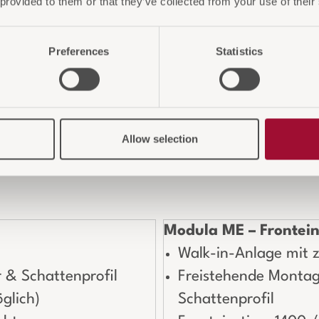
 provided to them or that they’ve collected from your use of their
Preferences
Statistics
arianten im Üb
 an
Walk-in-Lösunge
n für unterschiedliche Ra
Allow selection
omplettlösung
– jede Ausführung überzeugt d
r finden Sie alle Modelle im direkten Überblick.
Modula ME – Frontei
Walk-in-Anlage mit 
r & Schattenprofil
Freistehende Montage
glich)
Schattenprofil