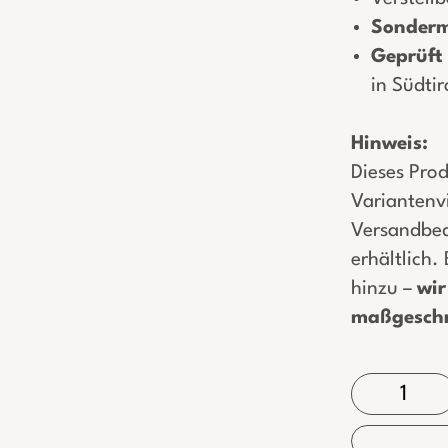
Sonderm
Geprüft
in Südtir
Hinweis:
Dieses Prod
Variantenvi
Versandbed
erhältlich.
hinzu –
wir
maßgeschn