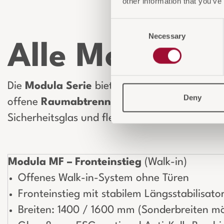
other information that you’ve
Consent
Necessary
Selection
Alle Modula V
Die
Modula Serie
bietet eine große Auswahl
Deny
offene
Raumabtrennung
oder
großzügige
K
Sicherheitsglas und flexible Maßvarianten. Hie
Modula MF – Fronteinstieg
(Walk-in)
Offenes Walk-in-System ohne Türen
Fronteinstieg mit stabilem Längsstabilisato
Breiten: 1400 / 1600 mm (Sonderbreiten mö