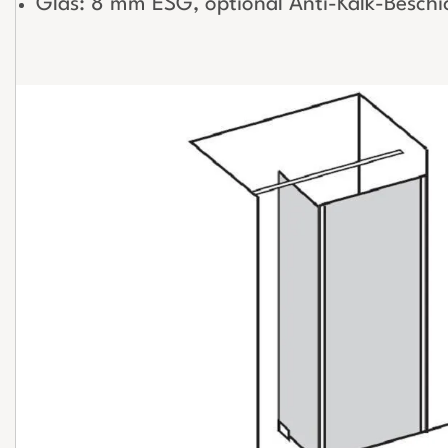
Glas: 8 mm ESG, optional Anti-Kalk-Besch