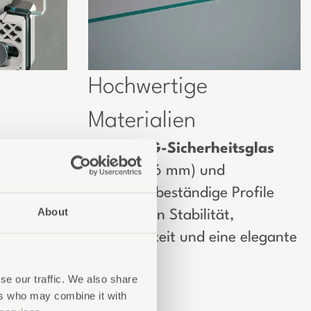
Hochwertige
Materialien
8
mm
ESG-Sicherheitsglas
iert die
(teilweise 6 mm) und
ildung,
korrosionsbeständige Profile
About
garantieren Stabilität,
ert die
Langlebigkeit und eine elegante
Optik.
se our traffic. We also share
ers who may combine it with