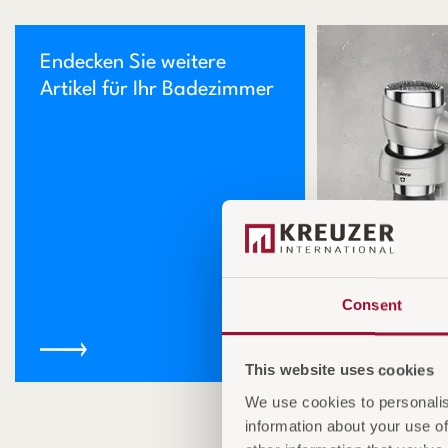
Endecken Sie weitere
Artikel für Ihr Badezimmer
Consent
This website uses cookies
Haarfön
We use cookies to personalis
information about your use of