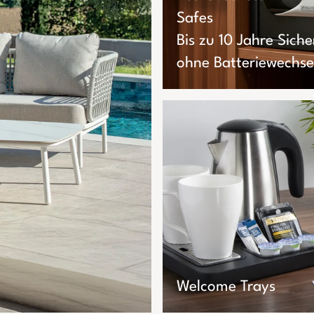
Safes
Bis zu 10 Jahre Siche
ohne Batteriewechse
Welcome Trays