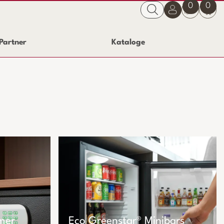
0
0
Partner
Kataloge
mer
Eco Greenstar® Minibars