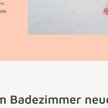
rn
ste
em Badezimmer neu