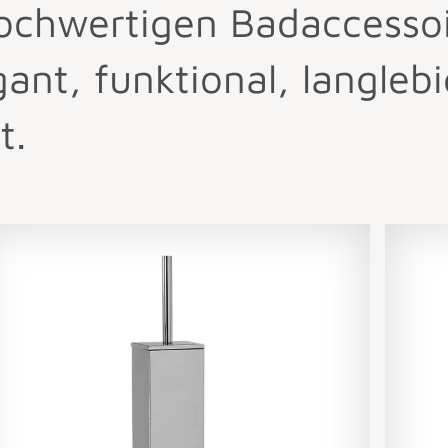
ochwertigen Badaccessoir
nt, funktional, langlebi
t.