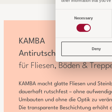
other information that you’ve
Consent
Necessary
Selection
KAMBA
Deny
Antirutschbeschichtung
für Fliesen, Böden & Trepp
KAMBA macht glatte Fliesen und Stein
dauerhaft rutschfest – ohne aufwendig
Umbauten und ohne die Optik zu verän
Die transparente Beschichtung erhöht d