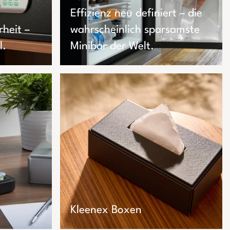
Effizienz neu definiert – die
rheit –
wahrscheinlich sparsamste
l.
Minibar der Welt.
Kleenex Boxen