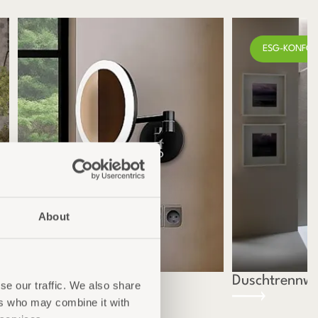
ESG-KONFO
About
Kosmetikspiegel
Duschtrennw
se our traffic. We also share
ers who may combine it with