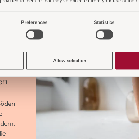
 provided to them or that they’ve collected from your use of their
Preferences
Statistics
Allow selection
en
böden
e
dern.
ie