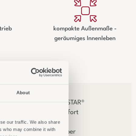
trieb
kompakte Außenmaße -
geräumiges Innenleben
About
e elegante ECO GREENSTAR®
 bietet ultimativen Komfort
uemlichkeit für jeden
se our traffic. We also share
ers who may combine it with
halt. Diese kompakte, aber