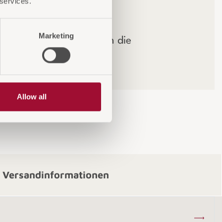
 services.
ge Minibar ist perfekt
t, um eine Vielzahl von
Marketing
ken und Snacks rund um die
 Verfügung zu stellen.“
Allow all
Versandinformationen