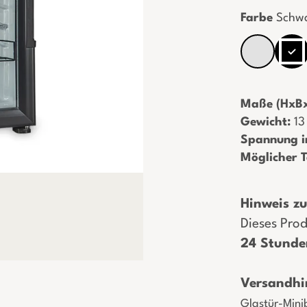
Farbe
Schw
Maße (HxBx
Gewicht:
­ 1
Spannung i
Möglicher 
Hinweis zur
Dieses Prod
24 Stunde
Versandhi
Glastür-Mini