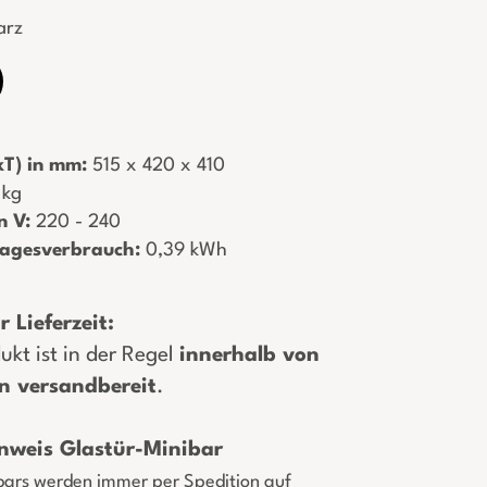
arz
T) in mm:
­ 515 x 420 x 410
3 kg
n V:
­ 220 - 240
Tagesverbrauch:
­ 0,39 kWh
 Lieferzeit:
ukt ist in der Regel
innerhalb von
n versandbereit
.
nweis Glastür-Minibar
bars werden immer per Spedition auf