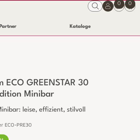
0
0
Partner
Kataloge
m ECO GREENSTAR 30
Edition Minibar
nibar: leise, effizient, stilvoll
er ECO-PRE30