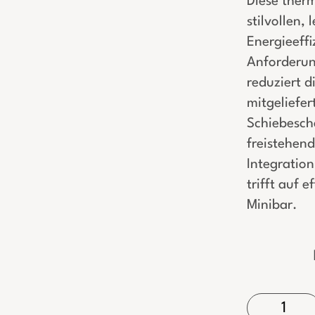
Diese therm
stilvollen,
Energieeffiz
Anforderun
reduziert d
mitgeliefer
Schiebescha
freistehend
Integratio
trifft auf 
Minibar.