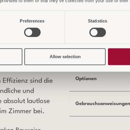
 provided to them or that they’ve collected from your use of their
Preferences
Statistics
 Komfort
Effizienz
Allow selection
Optionen
Effizienz sind die
ndliche und
 absolut lautlose
Gebrauchsanweisungen
im Zimmer bei.