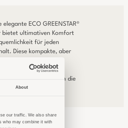
e elegante ECO GREENSTAR®
 bietet ultimativen Komfort
uemlichkeit für jeden
halt. Diese kompakte, aber
ge Minibar ist perfekt
t, um eine Vielzahl von
ken und Snacks rund um die
About
 Verfügung zu stellen.“
se our traffic. We also share
ers who may combine it with