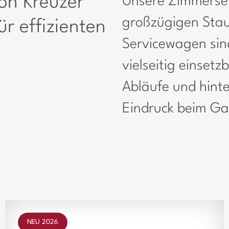
on Kreuzer
Unsere Zimmerser
großzügigen Stau
ür effizienten
Servicewagen sin
vielseitig einsetz
Abläufe und hinte
Eindruck beim Ga
NEU 2026