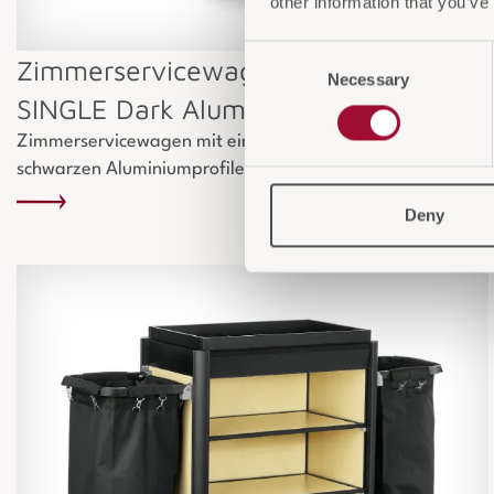
other information that you’ve
Consent
Zimmerservicewagen ISABELLA
Necessary
Selection
SINGLE Dark Aluminium
Zimmerservicewagen mit einem Wäschesack und
schwarzen Aluminiumprofilen, ideal für den Hotelbetrieb.
Deny