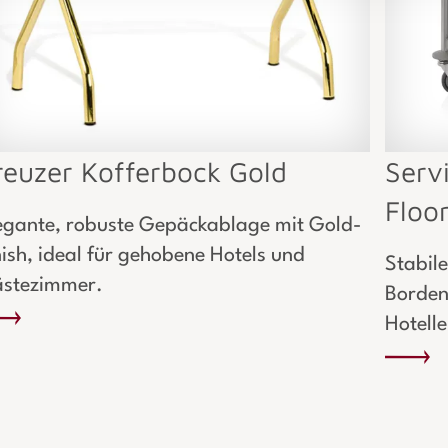
reuzer Kofferbock Gold
Serv
Floo
egante, robuste Gepäckablage mit Gold-
nish, ideal für gehobene Hotels und
Stabil
stezimmer.
Borden
Hotelle