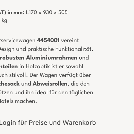
T) in mm:
­ 1.170 x 930 x 505
5 kg
rservicewagen
4454001
vereint
esign und praktische Funktionalität.
robusten
Aluminiumrahmen
und
nteilen
in Holzoptik ist er sowohl
auch stilvoll. Der Wagen verfügt über
hesack
und
Abweisrollen
, die den
tzen und ihn ideal für den täglichen
 Hotels machen.
Login für Preise und Warenkorb