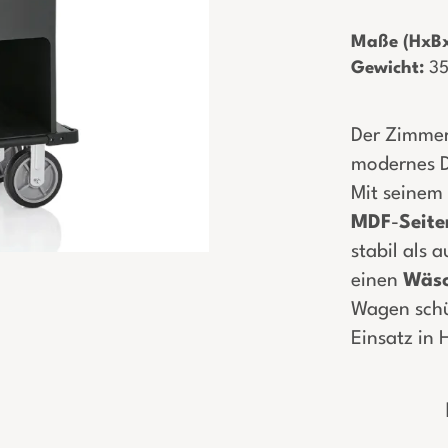
Maße (HxBx
Gewicht:
­ 3
Der Zimme
modernes D
Mit seinem
MDF
-
Seite
stabil als 
einen
Wäsc
Wagen schü
Einsatz in