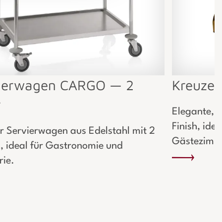
ierwagen CARGO — 2
Kreuzer
r
Elegante, 
Finish, ide
er Servierwagen aus Edelstahl mit 2
Gästezimm
, ideal für Gastronomie und
rie.