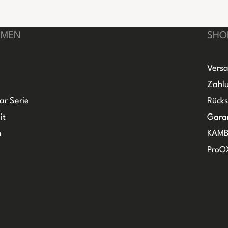
HMEN
SHO
Versa
Zahlu
ar Serie
Rück
it
Gara
m
KAMB
ProO