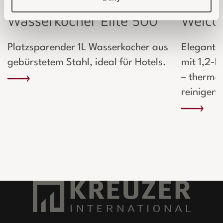
Wasserkocher Elite 500
Welcom
Platzsparender 1L Wasserkocher aus
Elegante
gebürstetem Stahl, ideal für Hotels.
mit 1,2-L
– thermo-
reinigen.