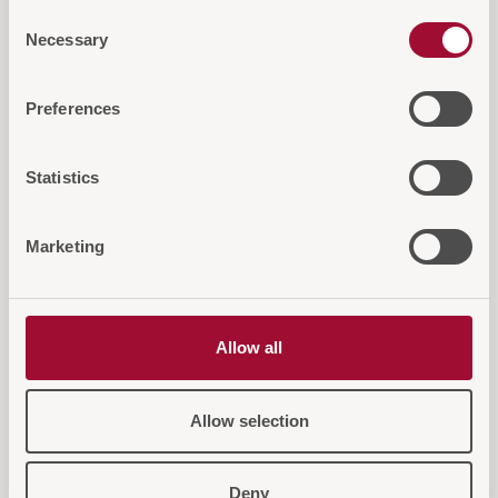
Consent
Necessary
Selection
Diese Artikel könnten Sie auch
Preferences
interessieren
Statistics
Marketing
Allow all
Allow selection
Deny