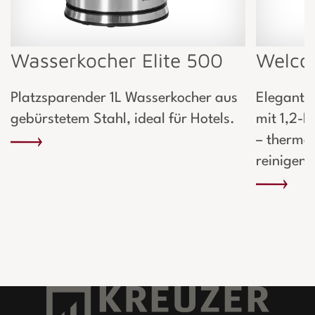
Wasserkocher Elite 500
Welcom
Platzsparender 1L Wasserkocher aus
Elegante
gebürstetem Stahl, ideal für Hotels.
mit 1,2-L
– thermo-
reinigen.