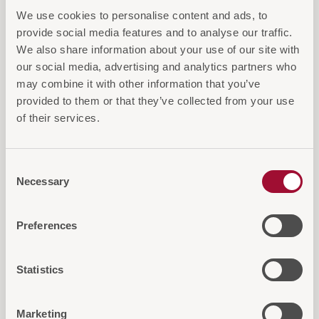
We use cookies to personalise content and ads, to
provide social media features and to analyse our traffic.
We also share information about your use of our site with
our social media, advertising and analytics partners who
may combine it with other information that you’ve
provided to them or that they’ve collected from your use
of their services.
Consent
Necessary
Selection
Preferences
Turmtrockner 23 m
Statistics
Tower-Wäscheständer 23 m, klappbar, in 2 Farben
Marketing