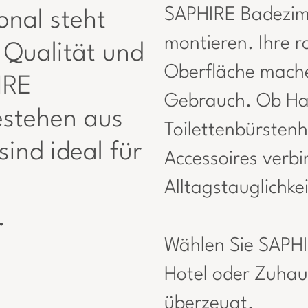
SAPHIRE Badezimm
onal steht
montieren. Ihre r
 Qualität und
Oberfläche machen
IRE
Gebrauch. Ob Han
estehen aus
Toilettenbürsten
ind ideal für
Accessoires verb
Alltagstauglichkei
.
Wählen Sie SAPHI
Hotel oder Zuhaus
überzeugt.