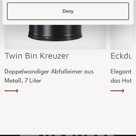
Deny
Twin Bin Kreuzer
Eckdu
Doppelwandiger Abfalleimer aus
Elegante 
Metall, 7 Liter
das Hote