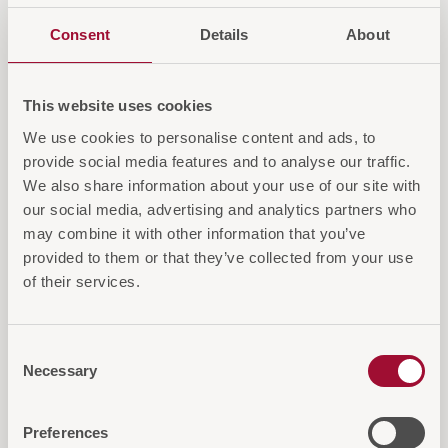
Consent
Details
About
IN DEN WARENKORB
This website uses cookies
AUF DIE ANFRAGELISTE
We use cookies to personalise content and ads, to
provide social media features and to analyse our traffic.
We also share information about your use of our site with
our social media, advertising and analytics partners who
may combine it with other information that you’ve
provided to them or that they’ve collected from your use
Diese Artikel könnten Sie auch
of their services.
interessieren
Consent
Necessary
Selection
NEU 2026
Preferences