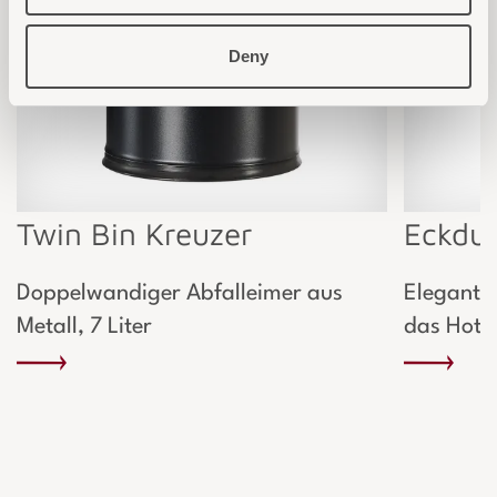
Deny
Twin Bin Kreuzer
Eckdu
Doppelwandiger Abfalleimer aus
Elegante 
Metall, 7 Liter
das Hote