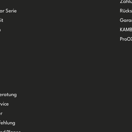
Zahlu
ar Serie
Rück
it
Gara
m
KAMB
ProO
Beratung
vice
r
fehlung