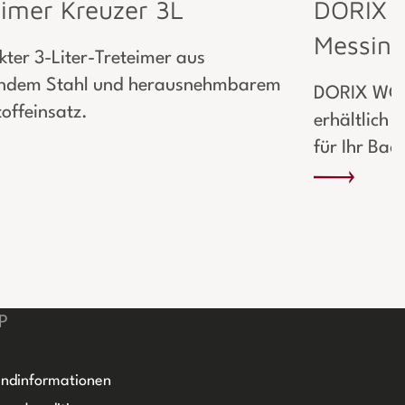
eimer Kreuzer 3L
DORIX W
Messin
ter 3-Liter-Treteimer aus
ndem Stahl und herausnehmbarem
DORIX WC-B
offeinsatz.
erhältlich 
für Ihr Ba
P
ndinformationen