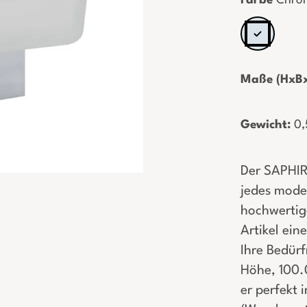
Farbe
Chro
Maße (HxBx
Gewicht:
­0,
Der SAPHIRE
jedes mode
hochwertig
Artikel ein
Ihre Bedür
Höhe, 100.
er perfekt