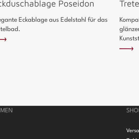
ckduschablage Poseidon
Tret
egante Eckablage aus Edelstahl für das
Kompak
telbad.
glänze
Kunstst
HMEN
SHO
Versa