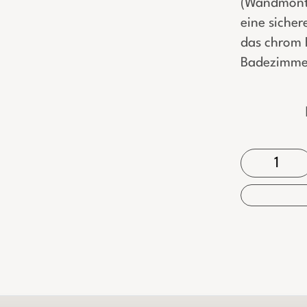
(Wandmonta
eine sicher
das chrom F
Badezimmer