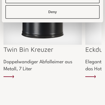
Deny
Twin Bin Kreuzer
Eckdu
Doppelwandiger Abfalleimer aus
Elegante 
Metall, 7 Liter
das Hote