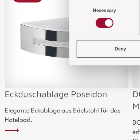
Consent
Necessary
Selection
Deny
Eckduschablage Poseidon
D
M
Elegante Eckablage aus Edelstahl für das
Hotelbad.
DO
er