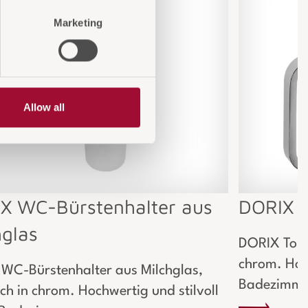
Marketing
Allow all
X WC-Bürstenhalter aus
DORIX T
hglas
DORIX Toile
chrom. Hoch
WC-Bürstenhalter aus Milchglas,
Badezimme
ich in chrom. Hochwertig und stilvoll