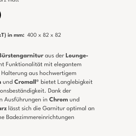
rz matt
T) in mm:
­ 400 x 82 x 82
ürstengarnitur
aus der
Lounge-
nt Funktionalität mit elegantem
e Halterung aus hochwertigem
m
und
Cromall®
bietet Langlebigkeit
ionsbeständigkeit. Dank der
n Ausführungen in
Chrom
und
arz
lässt sich die Garnitur optimal an
ne Badezimmereinrichtungen