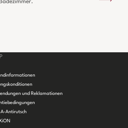
r Badezimmer.
P
ndinformationen
ngskonditionen
sendungen und Reklamationen
ntiebedingungen
A-Antirutsch
XiON