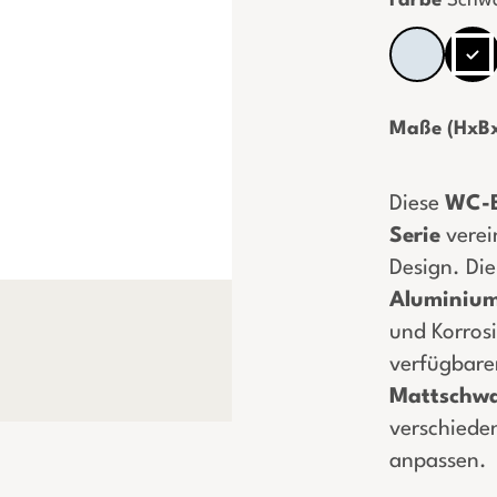
Farbe
Schwa
Maße (HxBx
Diese
WC-B
Serie
verei
Design. Di
Aluminiu
und Korros
verfügbare
Mattschw
verschiede
anpassen.