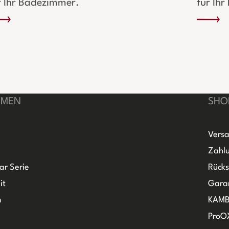
r Ihr Badezimmer.
für Ih
HMEN
SHO
Versa
Zahlu
ar Serie
Rück
it
Gara
m
KAMB
ProO