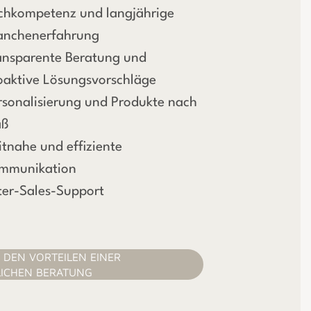
chkompetenz und langjährige
anchenerfahrung
ansparente Beratung und
oaktive Lösungsvorschläge
rsonalisierung und Produkte nach
aß
itnahe und effiziente
mmunikation
ter-Sales-Support
 DEN VORTEILEN EINER
ICHEN BERATUNG