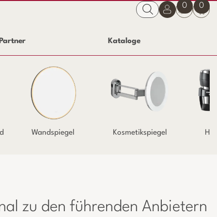
0
0
Partner
Kataloge
d
Wandspiegel
Kosmetikspiegel
Haa
onal zu den führenden Anbietern