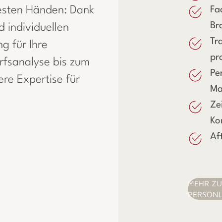
besten Händen: Dank
Fa
Br
 individuellen
Tr
g für Ihre
pr
rfsanalyse bis zum
Pe
re Expertise für
M
Ze
Ko
Af
MEHR ZU
PERSÖNL