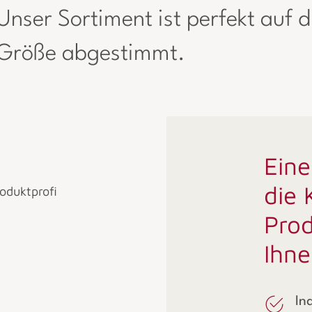
nser Sortiment ist perfekt auf d
 Größe abgestimmt.
Eine
die 
oduktprofi
Prod
Ihne
In