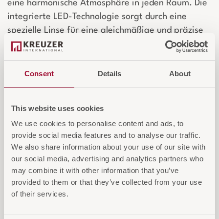
eine harmonische Atmosphäre in jeden Raum. Die
integrierte LED-Technologie sorgt durch eine
spezielle Linse für eine gleichmäßige und präzise
Ausleuchtung, ideal für öffentliche Bereiche und
Gästezimmer, in denen eine klare und blendfreie
Beleuchtung gefordert ist. Entscheiden Sie sich
Consent
Details
About
mit der Deckenleuchte NITRO für eine langlebige,
hochwertige Lichtlösung, die sowohl ästhetisch als
This website uses cookies
auch funktional überzeugt.
We use cookies to personalise content and ads, to
provide social media features and to analyse our traffic.
Login für Preise und Warenkorb
We also share information about your use of our site with
our social media, advertising and analytics partners who
may combine it with other information that you’ve
IN DEN WARENKORB
provided to them or that they’ve collected from your use
of their services.
AUF DIE ANFRAGELISTE