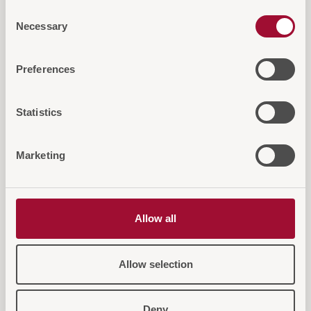
Consent
Necessary
Selection
Preferences
Diese Artikel könnten Sie auch
Statistics
interessieren...
Marketing
Allow all
Allow selection
Deny