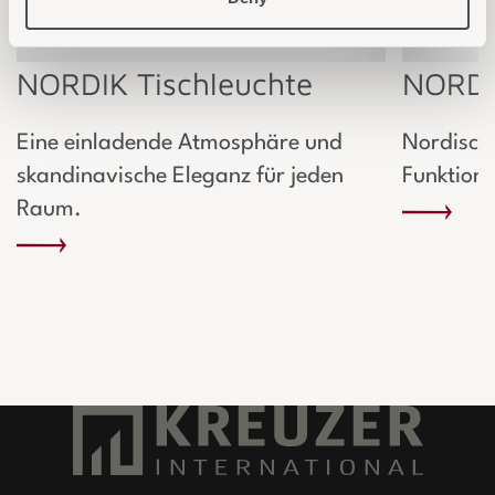
NORDIK Tischleuchte
NORDI
Eine einladende Atmosphäre und
Nordische
skandinavische Eleganz für jeden
Funktiona
Raum.