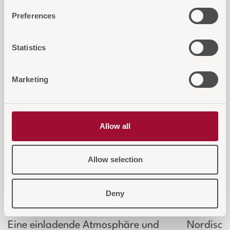
interessieren...
Preferences
Statistics
Marketing
Allow all
Allow selection
Deny
NORDIK Tischleuchte
NORDI
Eine einladende Atmosphäre und
Nordische