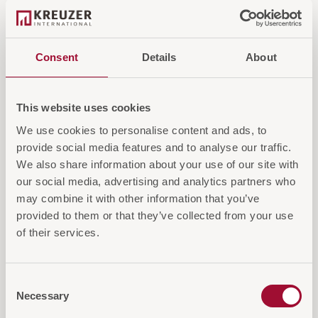
Schutzklasse eignet sie sich auch für Feuchträume
und fügt sich mit vielseitigen Oberflächenoptionen
in unterschiedliche Raumkonzepte ein – ideal für
Consent
Details
About
stilvolle und langlebige Beleuchtungslösungen.
This website uses cookies
Login für Preise und Warenkorb
We use cookies to personalise content and ads, to
provide social media features and to analyse our traffic.
IN DEN WARENKORB
We also share information about your use of our site with
our social media, advertising and analytics partners who
AUF DIE ANFRAGELISTE
may combine it with other information that you’ve
provided to them or that they’ve collected from your use
of their services.
Consent
Necessary
Selection
Diese Artikel könnten Sie auch