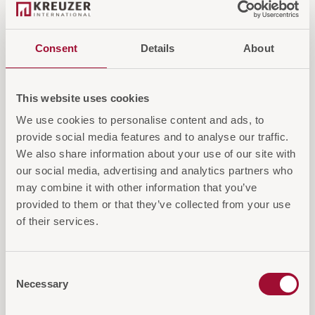
langlebige Leuchte ist die perfekte Wahl für
gehobene Hotelambiente und schafft eine
einladende Atmosphäre.
Consent
Details
About
Login für Preise und Warenkorb
This website uses cookies
We use cookies to personalise content and ads, to
provide social media features and to analyse our traffic.
IN DEN WARENKORB
We also share information about your use of our site with
our social media, advertising and analytics partners who
AUF DIE ANFRAGELISTE
may combine it with other information that you’ve
provided to them or that they’ve collected from your use
of their services.
Consent
Necessary
Diese Artikel könnten Sie auch
Selection