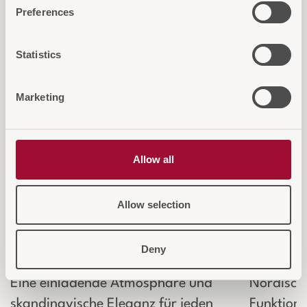
interessieren...
Preferences
Statistics
Marketing
Allow all
Allow selection
NORDIK Tischleuchte
NORDI
Deny
Eine einladende Atmosphäre und
Nordische
skandinavische Eleganz für jeden
Funktiona