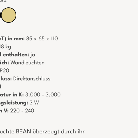
arz
T) in mm:
­ 85 x 65 x 110
,18 kg
l enthalten:
­ ja
ich:
­ Wandleuchten
 IP20
luss:
­ Direktanschluss
4
tur in K:
­ 3.000 - 3.000
gsleistung:
­ 3 W
n V:
­ 220 - 240
uchte BEAN überzeugt durch ihr