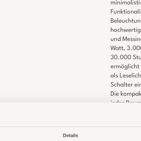
minimalisti
Funktionalit
Beleuchtun
hochwertig
und Messing
Watt, 3.000
30.000 Stun
ermöglicht 
als Leselic
Schalter e
Die kompakt
jedes Raum
Langlebigke
Details