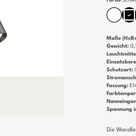
Farbe
Schw
Maße (HxBx
Gewicht:
­ 0
Leuchtmitte
Einsatzbere
Schutzart:
­
Stromansch
Fassung:
­ E1
Farbtempera
Nenneingan
Spannung i
Die Wandle