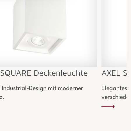
SQUARE Deckenleuchte
AXEL St
t Industrial-Design mit moderner
Elegantes 
z.
verschieden