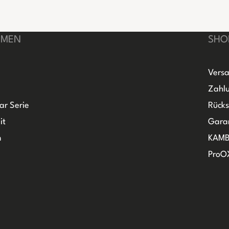
HMEN
SHO
Versa
Zahlu
ar Serie
Rück
it
Gara
m
KAMB
ProO