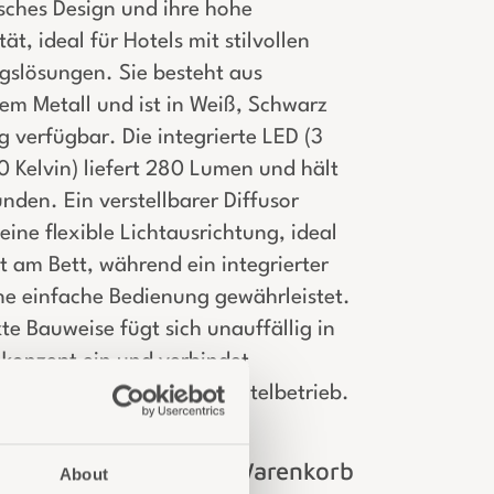
sches Design und ihre hohe
ät, ideal für Hotels mit stilvollen
gslösungen. Sie besteht aus
em Metall und ist in Weiß, Schwarz
 verfügbar. Die integrierte LED (3
 Kelvin) liefert 280 Lumen und hält
den. Ein verstellbarer Diffusor
eine flexible Lichtausrichtung, ideal
ht am Bett, während ein integrierter
ine einfache Bedienung gewährleistet.
e Bauweise fügt sich unauffällig in
konzept ein und verbindet
it und Komfort für den Hotelbetrieb.
Login für Preise und Warenkorb
About