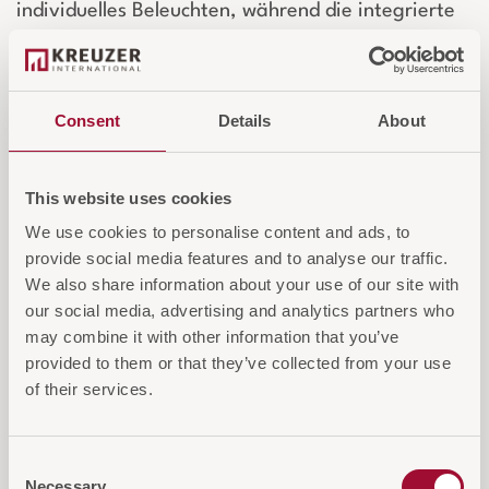
individuelles Beleuchten, während die integrierte
USB-Buchse zusätzlichen Komfort für Gäste bietet.
Mit warmweißem Licht, langlebigen LEDs und
einem eleganten Look sorgt die SET UP für eine
Consent
Details
About
angenehme Atmosphäre und maximale
Funktionalität.
This website uses cookies
We use cookies to personalise content and ads, to
Login für Preise und Warenkorb
provide social media features and to analyse our traffic.
We also share information about your use of our site with
our social media, advertising and analytics partners who
IN DEN WARENKORB
may combine it with other information that you’ve
AUF DIE ANFRAGELISTE
provided to them or that they’ve collected from your use
of their services.
Consent
Necessary