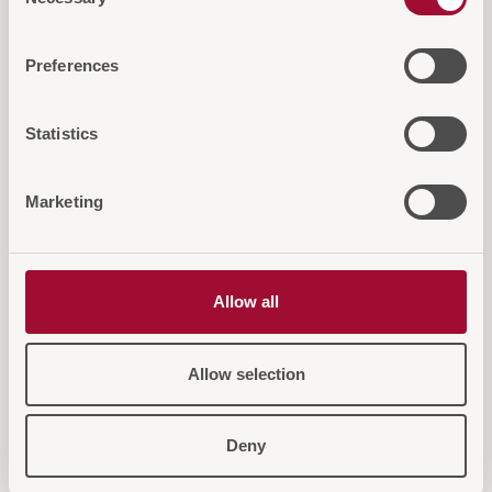
Selection
Diese Artikel könnten Sie auch
Preferences
interessieren...
Statistics
Marketing
Allow all
Allow selection
Deny
NORDIK Tischleuchte
NORDI