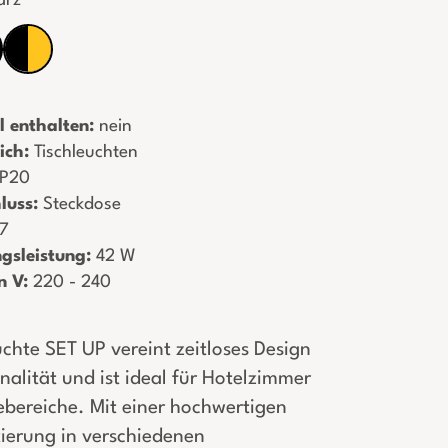
arz
l enthalten:
­ nein
ich:
­ Tischleuchten
 IP20
luss:
­ Steckdose
27
gsleistung:
­ 42 W
n V:
­ 220 - 240
uchte SET UP vereint zeitloses Design
nalität und ist ideal für Hotelzimmer
bereiche. Mit einer hochwertigen
ierung in verschiedenen