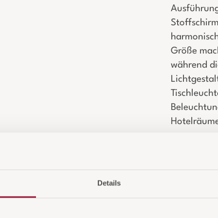
Ausführun
Stoffschirm
harmonisch 
Größe macht
während di
Lichtgesta
Tischleucht
Beleuchtun
Hotelräum
Details