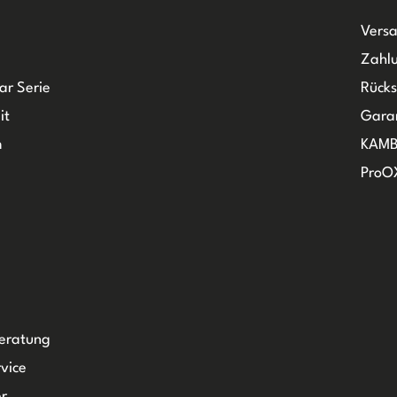
Versa
Zahlu
ar Serie
Rück
it
Gara
m
KAMB
ProO
Beratung
vice
r