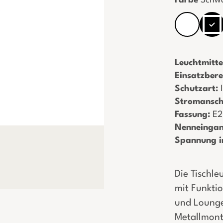
Farbe
Schw
Leuchtmitte
Einsatzbere
Schutzart:
­
Stromansch
Fassung:
­ E
Nenneingan
Spannung i
Die Tischle
mit Funktio
und Lounge
Metallmont