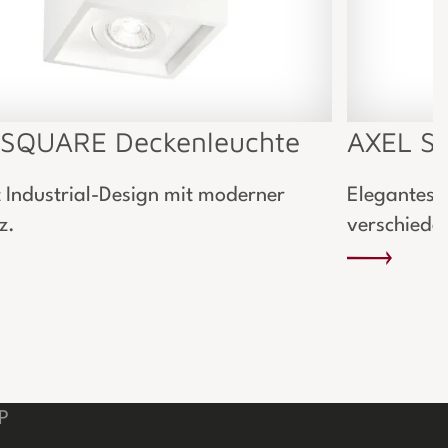
SQUARE Deckenleuchte
AXEL St
t Industrial-Design mit moderner
Elegantes 
z.
verschieden
P