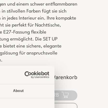
gen und einem schwer entflammbaren
 in stilvollen Farben fügt sie sich
in jedes Interieur ein. Ihre kompakte
 sie perfekt für Nachttische,
e E27-Fassung flexible
ltung ermöglicht. Die SET UP
e bietet eine sichere, elegante
gslösung für anspruchsvolle
e.
Login für Preise und Warenkorb
About
IN DEN WARENKORB
AUF DIE ANFRAGELISTE