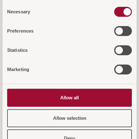
Consent
Necessary
Selection
Preferences
Diese Artikel könnten Sie auch
Statistics
interessieren...
Marketing
Allow all
Allow selection
Deny