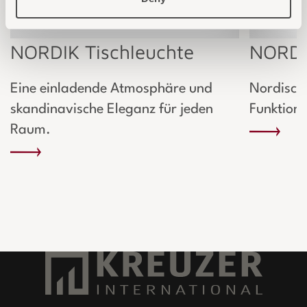
NORDIK Tischleuchte
NORDI
Eine einladende Atmosphäre und
Nordische
skandinavische Eleganz für jeden
Funktiona
Raum.