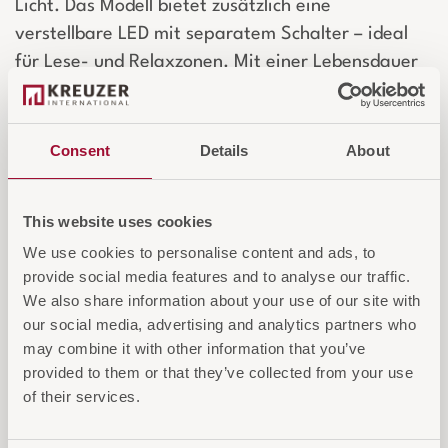
Licht. Das Modell bietet zusätzlich eine
verstellbare LED mit separatem Schalter – ideal
für Lese- und Relaxzonen. Mit einer Lebensdauer
von 20.000 Stunden und einer warmweißen
Farbtemperatur von 3.000 Kelvin ist diese Leuchte
perfekt für den Innenbereich. Die Wandleuchte
Consent
Details
About
HOTEL ist die elegante Wahl für Räume, die
Komfort und stimmungsvolle Beleuchtung
This website uses cookies
vereinen.
We use cookies to personalise content and ads, to
provide social media features and to analyse our traffic.
Login für Preise und Warenkorb
We also share information about your use of our site with
our social media, advertising and analytics partners who
may combine it with other information that you’ve
IN DEN WARENKORB
provided to them or that they’ve collected from your use
of their services.
AUF DIE ANFRAGELISTE