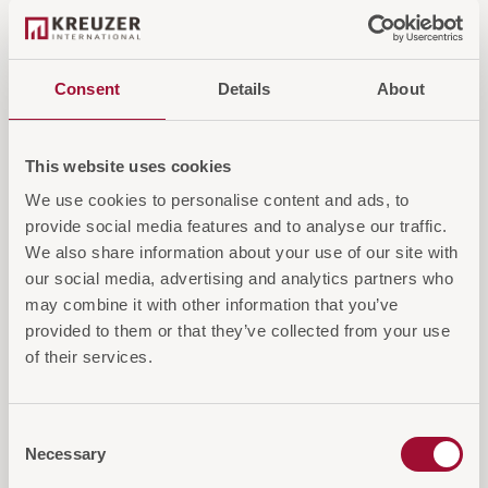
verstellbaren Diffusor, die eine präzise
Lichtausrichtung ermöglichen. Mit klarer
Linienführung und industriellem Charme passt die
Consent
Details
About
KELLY ideal in moderne Arbeits- oder Lesezonen.
This website uses cookies
Login für Preise und Warenkorb
We use cookies to personalise content and ads, to
provide social media features and to analyse our traffic.
IN DEN WARENKORB
We also share information about your use of our site with
our social media, advertising and analytics partners who
AUF DIE ANFRAGELISTE
may combine it with other information that you’ve
provided to them or that they’ve collected from your use
of their services.
Consent
Necessary
Selection
Diese Artikel könnten Sie auch