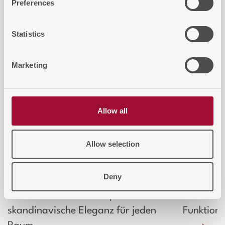
Preferences
Statistics
Marketing
Allow all
Allow selection
NORDIK Tischleuchte
NORDI
Deny
Eine einladende Atmosphäre und
Nordische
skandinavische Eleganz für jeden
Funktiona