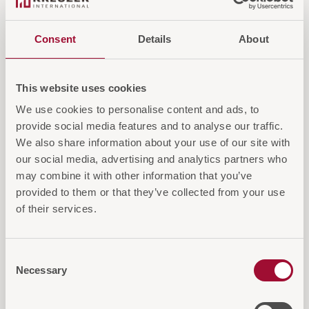
und ist ideal für Flure, Gästezimmer und andere
Hotelbereiche.
Consent
Details
About
Login für Preise und Warenkorb
This website uses cookies
We use cookies to personalise content and ads, to
IN DEN WARENKORB
provide social media features and to analyse our traffic.
We also share information about your use of our site with
AUF DIE ANFRAGELISTE
our social media, advertising and analytics partners who
may combine it with other information that you’ve
provided to them or that they’ve collected from your use
of their services.
Consent
Diese Artikel könnten Sie auch
Necessary
Selection
interessieren...