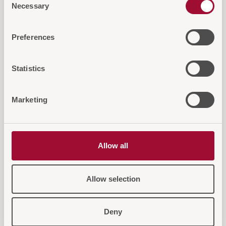
Necessary
Selection
Diese Artikel könnten Sie auch
Preferences
interessieren...
Statistics
Marketing
Allow all
Allow selection
Deny