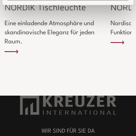
NORDIK Tischleuchte
NORDI
Eine einladende Atmosphäre und
Nordische
skandinavische Eleganz für jeden
Funktiona
Raum.
WIR SIND FÜR SIE DA