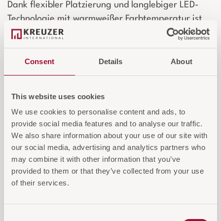
Dank flexibler Platzierung und langlebiger LED-
Technologie mit warmweißer Farbtemperatur ist
die YOKO ideal für Lobbys, Lounges oder
Gästezimmer. Ihre robuste Verarbeitung und
wartungsarme LEDs machen sie zur perfekten
Consent
Details
About
Wahl für Hotels, die Stil und Funktionalität
verbinden möchten.
This website uses cookies
We use cookies to personalise content and ads, to
Login für Preise und Warenkorb
provide social media features and to analyse our traffic.
We also share information about your use of our site with
our social media, advertising and analytics partners who
IN DEN WARENKORB
may combine it with other information that you’ve
provided to them or that they’ve collected from your use
AUF DIE ANFRAGELISTE
of their services.
Consent