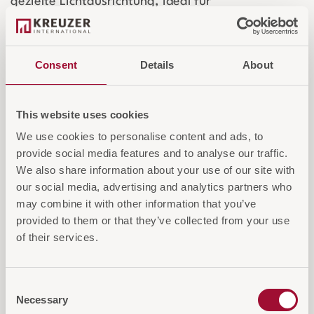
gezielte Lichtausrichtung, ideal für
Akzentbeleuchtung und individuelle
Raumgestaltung. Die minimalistische Form und der
edle Kontrast machen die MOOD zu einer
Consent
Details
About
perfekten Wahl für moderne Interieurs.
This website uses cookies
Login für Preise und Warenkorb
We use cookies to personalise content and ads, to
provide social media features and to analyse our traffic.
We also share information about your use of our site with
IN DEN WARENKORB
our social media, advertising and analytics partners who
may combine it with other information that you’ve
AUF DIE ANFRAGELISTE
provided to them or that they’ve collected from your use
of their services.
Consent
Necessary
Selection