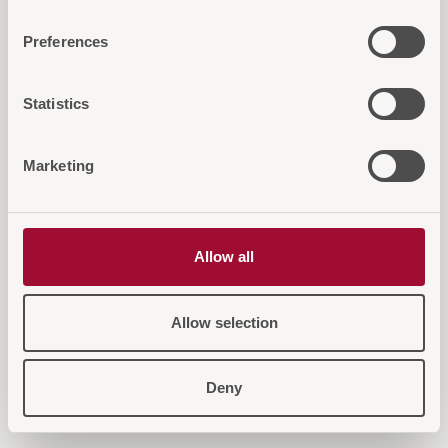
Diese Artikel könnten Sie auch
Preferences
interessieren...
Statistics
Marketing
Allow all
Allow selection
Deny
NORDIK Tischleuchte
NORDI