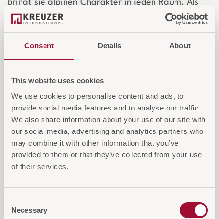
bringt sie alpinen Charakter in jeden Raum. Als
Statement-Piece setzt sie sich besonders in Hotels
im ländlichen Stil in Szene und sorgt durch die
sorgfältige Handarbeit für ein einzigartiges
Consent
Details
About
Ambiente, das Gäste begeistert.
This website uses cookies
Login für Preise und Warenkorb
We use cookies to personalise content and ads, to
provide social media features and to analyse our traffic.
We also share information about your use of our site with
IN DEN WARENKORB
our social media, advertising and analytics partners who
may combine it with other information that you’ve
AUF DIE ANFRAGELISTE
provided to them or that they’ve collected from your use
of their services.
Consent
Necessary
Selection