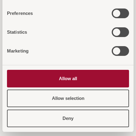
Diese Artikel könnten Sie auch
Preferences
interessieren...
Statistics
Marketing
Allow all
Allow selection
Deny
NORDIK Tischleuchte
NORDI