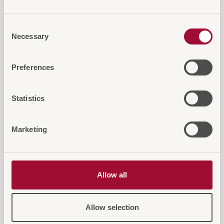
Kleenex Box Cube
Consent
Stilvolle Kleenex Box in moderner Würfelform – erhältlich
Necessary
Selection
in Chrom und Schwarz.
Preferences
Statistics
Marketing
Allow all
Allow selection