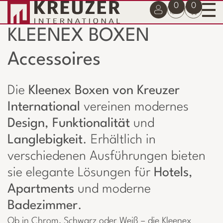
0
0
KLEENEX BOXEN
Accessoires
Die
Kleenex Boxen von Kreuzer
International
vereinen modernes
Design
,
Funktionalität
und
Langlebigkeit
. Erhältlich in
verschiedenen Ausführungen bieten
sie elegante Lösungen für
Hotels
,
Apartments
und moderne
Badezimmer
.
Ob in Chrom, Schwarz oder Weiß – die Kleenex