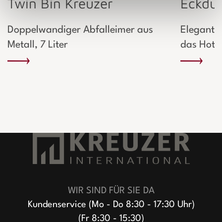
Twin Bin Kreuzer
Eckdu
Doppelwandiger Abfalleimer aus
Elegante 
Metall, 7 Liter
das Hote
WIR SIND FÜR SIE DA
Kundenservice (Mo - Do 8:30 - 17:30 Uhr)
(Fr 8:30 - 15:30)