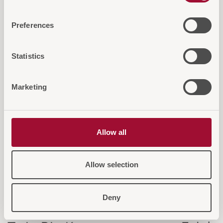
Preferences
Diese Artikel könnten Sie auch
interessieren
Statistics
Marketing
NEU 2
Allow all
Allow selection
Deny