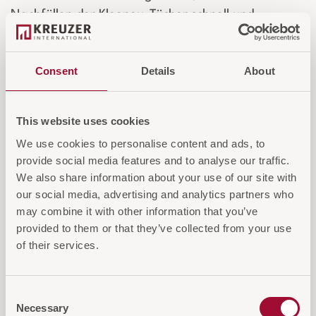
Nachfüllen der Kleenex-Tücher schnell und
unkompliziert möglich ist.
Consent
Details
About
Material:
ABS-Kunststoff (rostfrei &
wasserfest)
Farben/Finish:
Chrom / Schwarz
This website uses cookies
We use cookies to personalise content and ads, to
Login für Preise und Warenkorb
provide social media features and to analyse our traffic.
We also share information about your use of our site with
our social media, advertising and analytics partners who
may combine it with other information that you’ve
IN DEN WARENKORB
provided to them or that they’ve collected from your use
AUF DIE ANFRAGELISTE
of their services.
Consent
Necessary
Selection