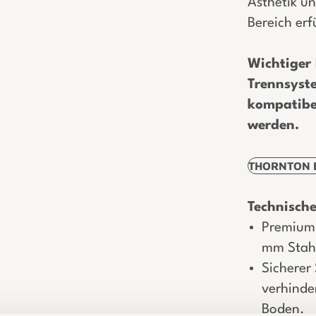
Ästhetik un
Bereich erfü
Wichtiger
Trennsyst
kompatibe
werden.
THORNTON B
Technische
Premium 
mm Stahl
Sicherer
verhinde
Boden.