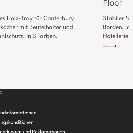
Floor
es Holz-Tray für Canterbury
Stabiler Se
kocher mit Beutelhalter und
Borden, id
hlschutz. In 3 Farben.
Hotellerie.
P
ndinformationen
ngskonditionen
sendungen und Reklamationen