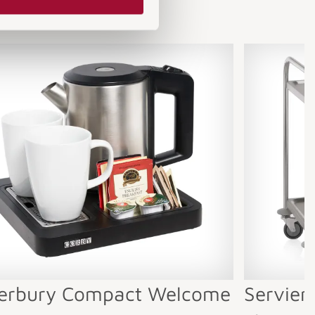
n
erbury Compact Welcome
Servie