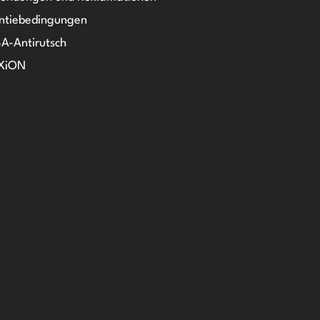
ntiebedingungen
A-Antirutsch
XiON