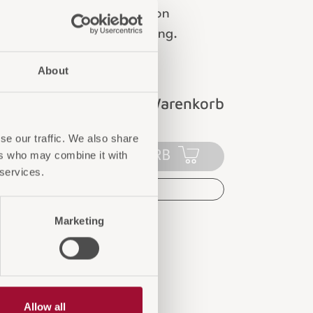
ig: Kompatibel mit Thornton
g-Einsätzen zur Mülltrennung.
svermögen 9 Liter.
About
Login für Preise und Warenkorb
se our traffic. We also share
IN DEN WARENKORB
ers who may combine it with
 services.
AUF DIE ANFRAGELISTE
Marketing
Allow all