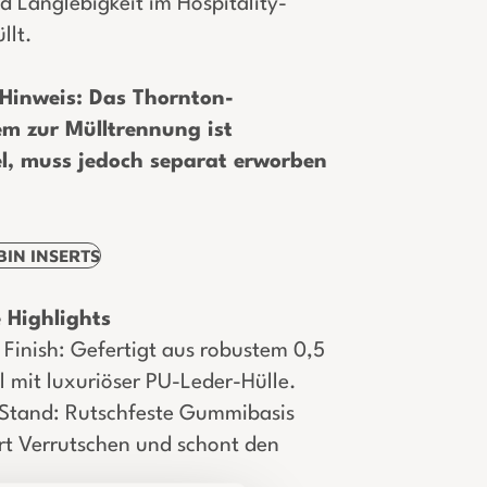
d Langlebigkeit im Hospitality-
llt.
 Hinweis: Das Thornton-
em zur Mülltrennung ist
l, muss jedoch separat erworben
IN INSERTS
 Highlights
Finish: Gefertigt aus robustem 0,5
 mit luxuriöser PU-Leder-Hülle.
 Stand: Rutschfeste Gummibasis
rt Verrutschen und schont den