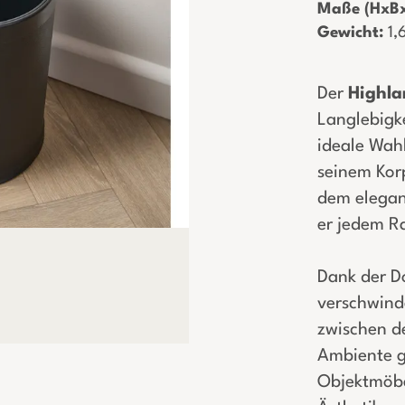
Maße (HxBx
Gewicht:
­ 1
Der
Highla
Langlebigke
ideale Wah
seinem Kor
dem elegan
er jedem R
Dank der D
verschwind
zwischen de
Ambiente ga
Objektmöbe