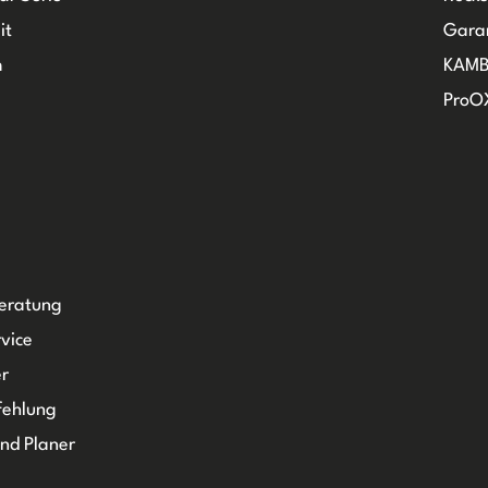
it
Gara
m
KAMB
ProO
Beratung
vice
r
fehlung
und Planer