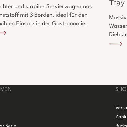
Tray
ichter und stabiler Servierwagen aus
nststoff mit 3 Borden, ideal für den
Massiv
exiblen Einsatz in der Gastronomie.
Wasser
Diebsta
HMEN
SHO
Versa
Zahlu
ar Serie
Rück