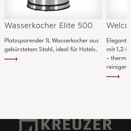
Wasserkocher Elite 500
Welcom
Platzsparender 1L Wasserkocher aus
Elegante
gebürstetem Stahl, ideal für Hotels.
mit 1,2-L
– thermo-
reinigen.