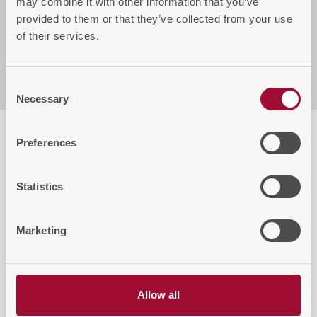
may combine it with other information that you’ve
Spezifikationen
provided to them or that they’ve collected from your use
of their services.
Service & Garantie
Consent
Necessary
Selection
Preferences
Statistics
Diese Artikel könnten Sie auch
Marketing
interessieren
Allow all