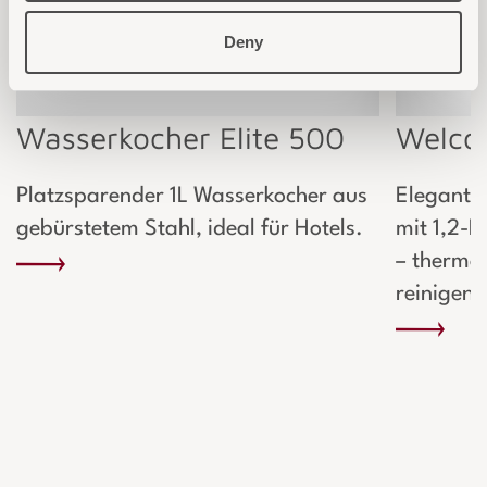
Deny
Wasserkocher Elite 500
Welcom
Platzsparender 1L Wasserkocher aus
Elegante
gebürstetem Stahl, ideal für Hotels.
mit 1,2-L
– thermo-
reinigen.