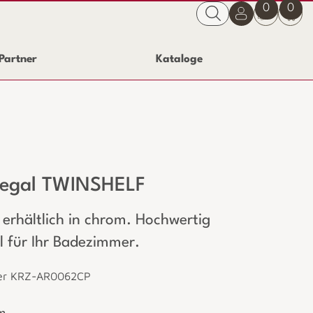
0
0
Partner
Kataloge
regal TWINSHELF
 erhältlich in chrom. Hochwertig
ll für Ihr Badezimmer.
er KRZ-AR0062CP