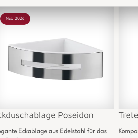
NEU 2026
ckduschablage Poseidon
Tret
egante Eckablage aus Edelstahl für das
Kompak