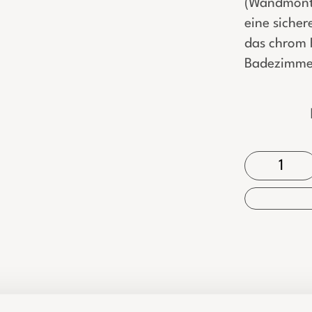
(Wandmonta
eine sicher
das chrom F
Badezimmer