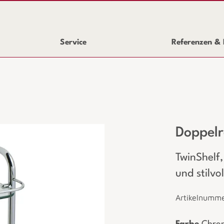
Service
Referenzen & 
Doppel
TwinShelf,
und stilvo
Artikelnumm