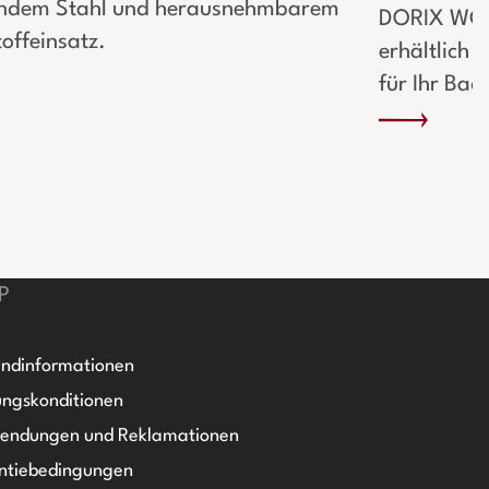
ndem Stahl und herausnehmbarem
DORIX WC-B
offeinsatz.
erhältlich 
für Ihr Ba
P
ndinformationen
ngskonditionen
sendungen und Reklamationen
ntiebedingungen