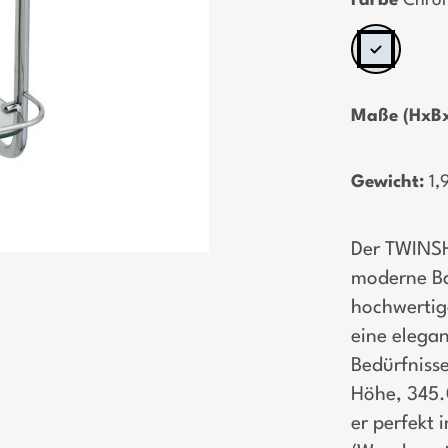
Farbe
Chro
Maße (HxBx
Gewicht:
­1,
Der TWINSHE
moderne Ba
hochwertige
eine elegan
Bedürfniss
Höhe, 345.
er perfekt