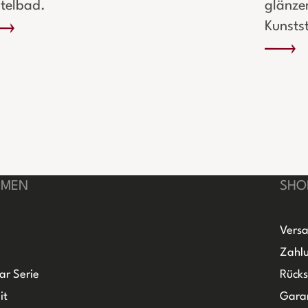
telbad.
glänze
Kunstst
HMEN
SHO
Versa
Zahlu
ar Serie
Rück
it
Gara