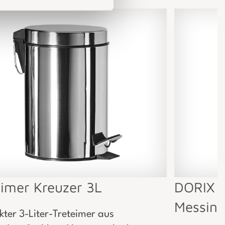
eimer Kreuzer 3L
DORIX W
Messin
ter 3-Liter-Treteimer aus