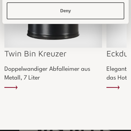
Deny
Twin Bin Kreuzer
Eckdu
Doppelwandiger Abfalleimer aus
Elegante 
Metall, 7 Liter
das Hote