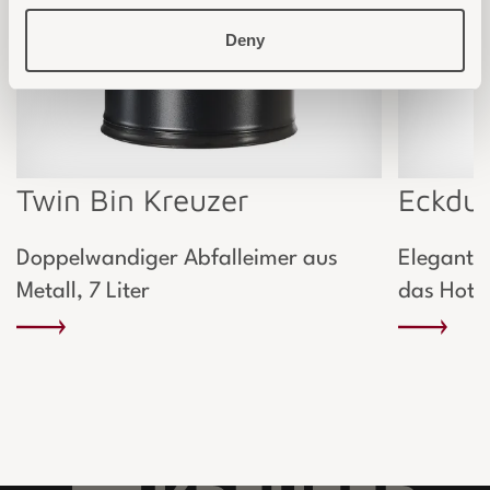
Deny
Twin Bin Kreuzer
Eckdu
Doppelwandiger Abfalleimer aus
Elegante 
Metall, 7 Liter
das Hote