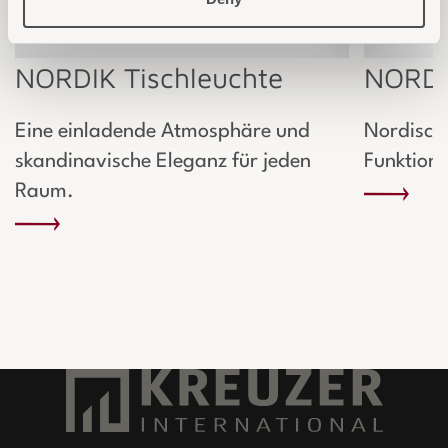
NORDIK Tischleuchte
NORDI
Eine einladende Atmosphäre und
Nordische
skandinavische Eleganz für jeden
Funktiona
Raum.