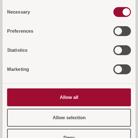
Consent
Necessary
Selection
Preferences
Diese Artikel könnten Sie auch
Statistics
interessieren...
Marketing
Allow all
Allow selection
Deny