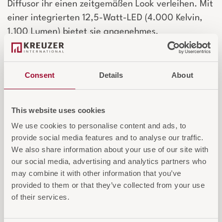
Diffusor ihr einen zeitgemäßen Look verleihen. Mit
einer integrierten 12,5-Watt-LED (4.000 Kelvin,
1.100 Lumen) bietet sie angenehmes,
neutralweißes Licht und eine Lebensdauer von
25.000 Stunden. Der Diffusor sorgt für
fokussiertes Licht, ideal für den Arbeitsbereich.
Consent
Details
About
Die Tischleuchte FUTURA vereint Funktionalität
und Stil und schafft eine hochwertige, flexible
This website uses cookies
Beleuchtungslösung für moderne Räume.
We use cookies to personalise content and ads, to
provide social media features and to analyse our traffic.
Login für Preise und Warenkorb
We also share information about your use of our site with
our social media, advertising and analytics partners who
may combine it with other information that you’ve
IN DEN WARENKORB
provided to them or that they’ve collected from your use
of their services.
AUF DIE ANFRAGELISTE