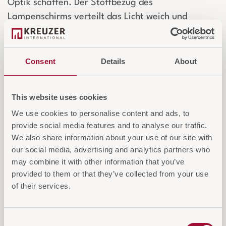
Optik schaffen. Der Stoffbezug des
Lampenschirms verteilt das Licht weich und
gleichmäßig, während das praktische PVC-Kabel
mit Schalter eine einfache Bedienung ermöglicht.
Die Leuchte eignet sich perfekt für den
Consent
Details
About
Innenbereich und schafft eine warme, einladende
Atmosphäre – ideal für Wohn- oder Hotelzimmer.
This website uses cookies
We use cookies to personalise content and ads, to
Login für Preise und Warenkorb
provide social media features and to analyse our traffic.
We also share information about your use of our site with
our social media, advertising and analytics partners who
IN DEN WARENKORB
may combine it with other information that you’ve
provided to them or that they’ve collected from your use
AUF DIE ANFRAGELISTE
of their services.
Consent