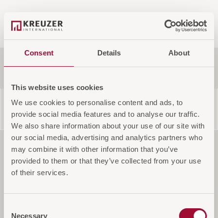
Consent
Details
About
Produktinformationen
This website uses cookies
We use cookies to personalise content and ads, to
Versandinformationen
provide social media features and to analyse our traffic.
We also share information about your use of our site with
Komfort und Effizienz vereint
our social media, advertising and analytics partners who
may combine it with other information that you’ve
provided to them or that they’ve collected from your use
of their services.
Mit ihrem modernen Design und der hohen
Effizienz sind Minibars eine umweltfreundliche und
Consent
praktische Wahl für jedes Hotelzimmer. Die absolut
Necessary
Selection