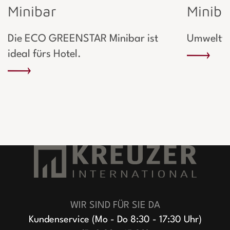
Minibar
Miniba
Die ECO GREENSTAR Minibar ist
Umweltfr
ideal fürs Hotel.
WIR SIND FÜR SIE DA
Kundenservice (Mo - Do 8:30 - 17:30 Uhr)