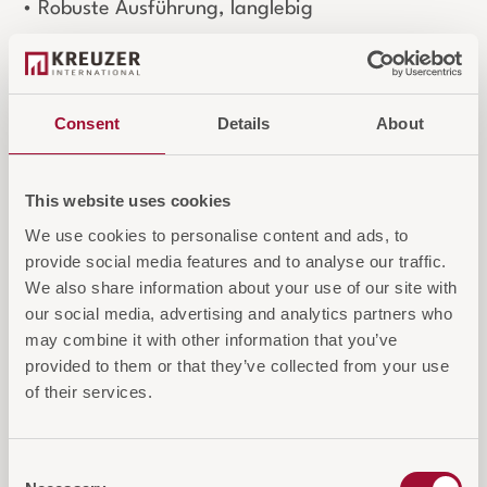
• Robuste Ausführung, langlebig
Kompatibel mit
•
Series-A Haartrocknern
Consent
Details
About
•
Emsworth Zylinder Haartrocknern
•
Ashford 1600W Haartrocknern
This website uses cookies
Login für Preise und Warenkorb
We use cookies to personalise content and ads, to
provide social media features and to analyse our traffic.
We also share information about your use of our site with
IN DEN WARENKORB
our social media, advertising and analytics partners who
may combine it with other information that you’ve
AUF DIE ANFRAGELISTE
provided to them or that they’ve collected from your use
of their services.
Consent