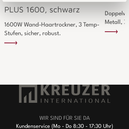
PLUS 1600, schwarz
Doppelwa
Metall, 7 
1600W Wand-Haartrockner, 3 Temp-
Stufen, sicher, robust.
WIR SIND FÜR SIE DA
Kundenservice (Mo - Do 8:30 - 17:30 Uhr)