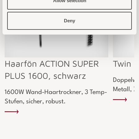
Allow selection
Deny
Haarfön ACTION SUPER
Twin B
PLUS 1600, schwarz
Doppelwa
Metall, 7 
1600W Wand-Haartrockner, 3 Temp-
Stufen, sicher, robust.