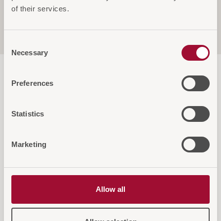
of their services.
Bedienungsanleitungen und
Produktdokumentation
Consent
Necessary
Selection
Preferences
Statistics
Diese Artikel könnten Sie auch
interessieren
Marketing
Allow all