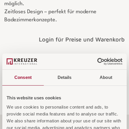
möglich.
Zeitloses Design – perfekt für moderne
Badezimmerkonzepte.
Login für Preise und Warenkorb
IN DEN WARENKORB
AUF DIE ANFRAGELISTE
Consent
Details
About
This website uses cookies
We use cookies to personalise content and ads, to
provide social media features and to analyse our traffic.
We also share information about your use of our site with
Material
our social media, advertising and analytics partners who