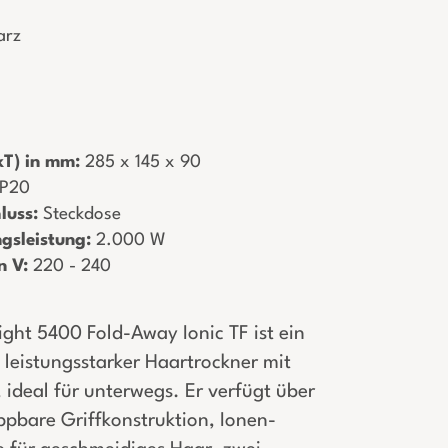
arz
T) in mm:
­ 285 x 145 x 90
 IP20
luss:
­ Steckdose
gsleistung:
­ 2.000 W
n V:
­ 220 - 240
ight 5400 Fold-Away Ionic TF ist ein
leistungsstarker Haartrockner mit
ideal für unterwegs. Er verfügt über
ppbare Griffkonstruktion, Ionen-