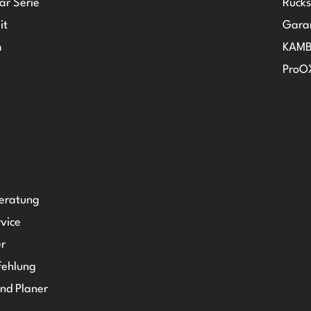
ar Serie
Rück
it
Gara
m
KAMB
ProO
Beratung
vice
r
fehlung
und Planer