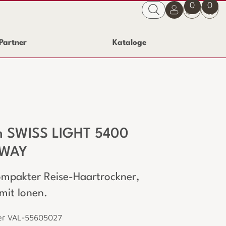
0
0
Partner
Kataloge
n SWISS LIGHT 5400
AWAY
pakter Reise-Haartrockner,
mit Ionen.
er VAL-55605027