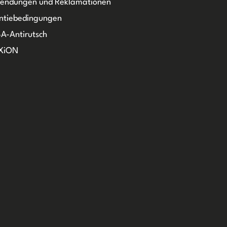
sendungen und Reklamationen
ntiebedingungen
A-Antirutsch
XiON