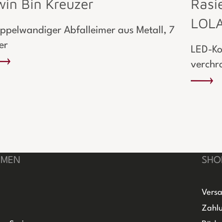
win Bin Kreuzer
Rasi
LOLA
ppelwandiger Abfalleimer aus Metall, 7
ter
LED-Ko
verchr
HMEN
SHO
Versa
Zahlu