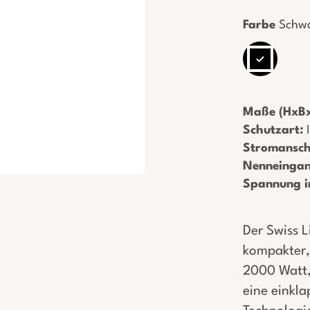
Farbe
Schw
Maße (HxBx
Schutzart:
­
Stromansch
Nenneingan
Spannung i
Der Swiss L
kompakter, 
2000 Watt, 
eine einkla