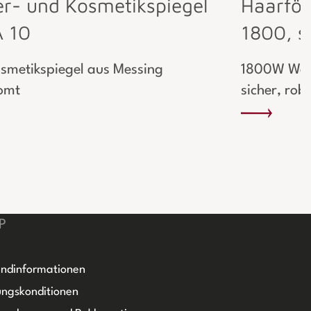
er- und Kosmetikspiegel
Haarfö
 10
1800, si
smetikspiegel aus Messing
1800W Wand
omt
sicher, rob
P
ndinformationen
ngskonditionen