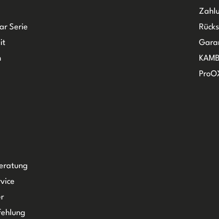
Zahlu
ar Serie
Rück
it
Gara
m
KAMB
ProO
Beratung
vice
r
fehlung