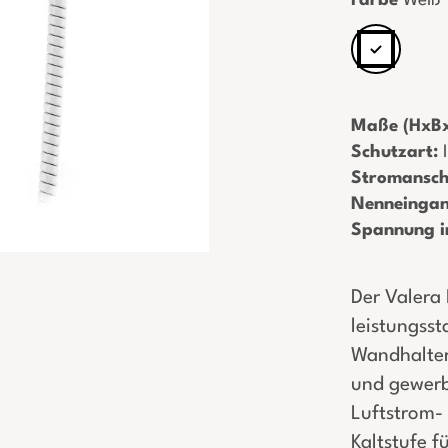
Farbe
Weiß
Maße (HxBx
Schutzart:
­
Stromansch
Nenneingan
Spannung i
Der Valera
leistungss
Wandhalteru
und gewerb
Luftstrom-
Kaltstufe f