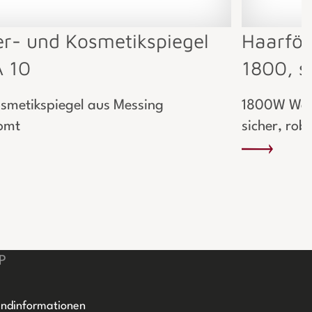
er- und Kosmetikspiegel
Haarfö
 10
1800, si
smetikspiegel aus Messing
1800W Wand
omt
sicher, rob
P
ndinformationen