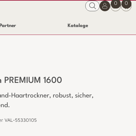
0
0
Partner
Kataloge
n PREMIUM 1600
d-Haartrockner, robust, sicher,
end.
er VAL-55330105