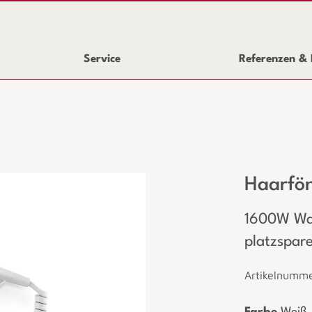
Service
Referenzen & 
Haarfö
1600W Wan
platzspar
Artikelnumm