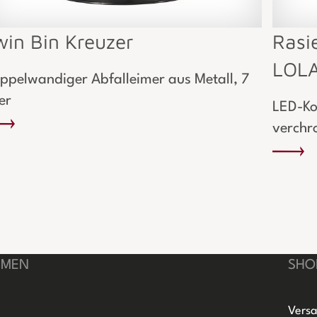
win Bin Kreuzer
Rasi
LOLA
ppelwandiger Abfalleimer aus Metall, 7
ter
LED-Ko
verchr
HMEN
SHO
Versa