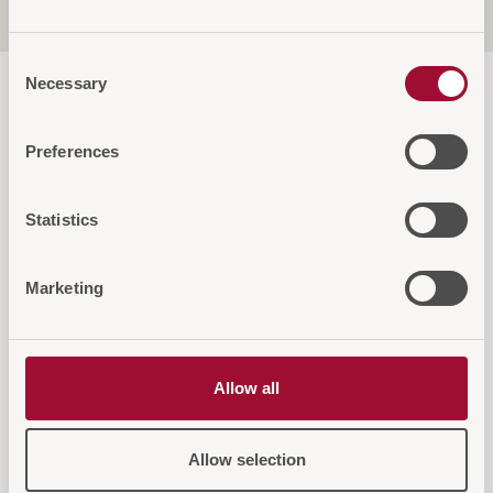
Service & Garantie
Consent
Necessary
Selection
Preferences
Diese Artikel könnten Sie auch
Statistics
interessieren
Marketing
Allow all
Allow selection