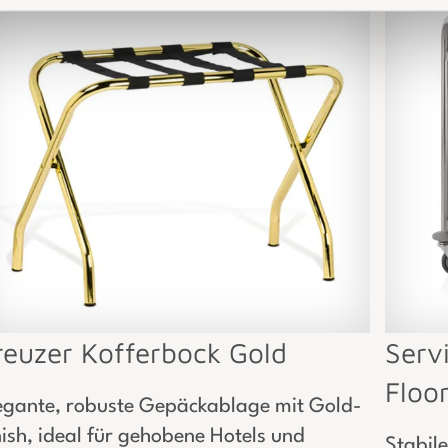
reuzer Kofferbock Gold
Serv
Floo
egante, robuste Gepäckablage mit Gold-
nish, ideal für gehobene Hotels und
Stabil