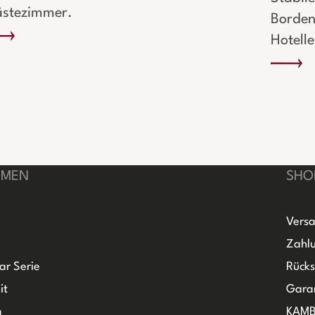
stezimmer.
Borden
Hotelle
HMEN
SHO
Versa
Zahlu
ar Serie
Rück
it
Gara
m
KAMB