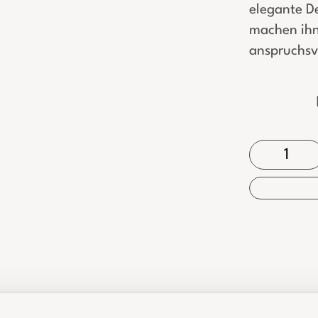
elegante D
machen ihn
anspruchs