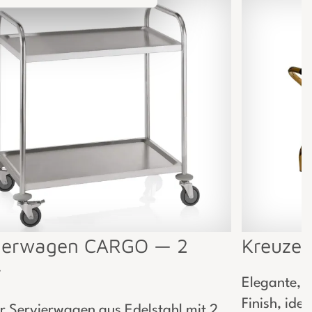
ierwagen CARGO — 2
Kreuzer
r
Elegante, 
Finish, ide
er Servierwagen aus Edelstahl mit 2