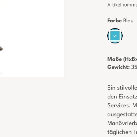
Artikelnumm
Farbe
Blau
Maße (HxBx
Gewicht:
­ 3
Ein stilvol
den Einsatz
Services. M
ausgestatte
Manövrierba
täglichen 