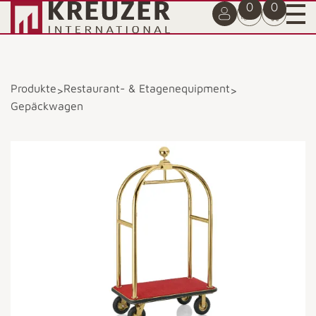
0
0
Produkte
Restaurant- & Etagenequipment
>
>
Gepäckwagen