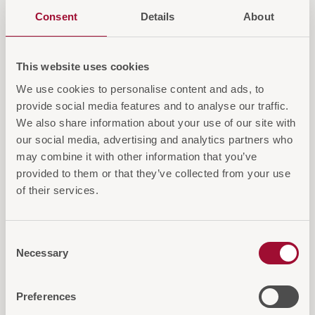
Login für Preise und Warenkorb
Consent
Details
About
IN DEN WARENKORB
This website uses cookies
We use cookies to personalise content and ads, to
AUF DIE ANFRAGELISTE
provide social media features and to analyse our traffic.
We also share information about your use of our site with
our social media, advertising and analytics partners who
may combine it with other information that you’ve
provided to them or that they’ve collected from your use
of their services.
Diese Artikel könnten Sie auch
interessieren
Consent
Necessary
Selection
Preferences